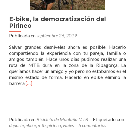
E-bike, la democratización del
Pirineo
Publicada en
septiembre 26, 2019
Salvar grandes desniveles ahora es posible. Hacerlo
compartiendo la experiencia con tu pareja, familia o
amigos también. Hace unos días pudimos realizar una
ruta de MTB dura en la zona de la Ribagorça. La
queríamos hacer un amigo y yo pero no estábamos en el
mismo estado de forma. Hacerlo en ebike eliminó la
Leer
barrera
[…]
másE-
bike,
la
democratización
del
Pirineo
Publicada en
Bicicleta de Montaña MTB
Etiquetado con
deporte
,
ebike
,
mtb
,
pirineo
,
viajes
5 comentarios