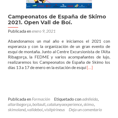
Campeonatos de España de Skimo
2021. Open Vall de Boí.
Publicada en
enero 9, 2021
Abandonamos un mal año e iniciamos el 2021 con
esperanza y con la organización de un gran evento de
esquí de montaña. Junto al Centre Excursionista de l’Alta
Ribagorça, la FEDME y varios acompañantes de lujo,
realizaremos los Campeonatos de España de Skimo los
Leer
días 13 a 17 de enero en la estación de esquí
[…]
másCampeonato
de
España
de
Skimo
2021.
Publicada en
Formación
Etiquetado con
adnlleida
,
Open
altaribagorça
,
boitaull
,
catalunyaexperience
,
skimo
,
Vall
skimoland
,
valldeboi
,
visitpirineus
Deja un comentario
de