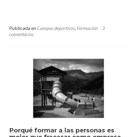
FUTBOL
BENASQUE17
OXIGEN
SERVICES
Publicada en
Campus deportivos
,
Formación
2
comentarios
Porqué formar a las personas es
mejor que fracasar como empresa