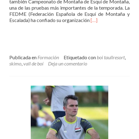
también Campeonato de Montaña de Esquí de Montaña,
una de las pruebas más importantes de la temporada. La
FEDME (Federación Española de Esquí de Montaña y
Leer
Escalada) ha confiado su organización
[…]
másOPEN
SKIMO
VALL
DE
BOI
CAMPEONATO
Publicada en
Formación
Etiquetado con
boi taullresort
,
ESPAÑA
skimo
,
vall de boí
Deja un comentario
SKIMO
2019