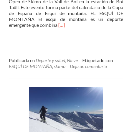
Open de Skimo de la Vall de Boí en la estación de Boí
Taüll. Este evento forma parte del calendario de la Copa
de España de Esquí de montaña. EL ESQUÍ DE
MONTAÑA El esquí de montaña es un deporte
Leer
emergente que combina
[…]
másESQUÍ
DE
MONTAÑA
EN
LA
ALTA
Publicada en
Deporte y salud
,
Nieve
Etiquetado con
RIBAGORÇA
ESQUÍ DE MONTAÑA
,
skimo
Deja un comentario