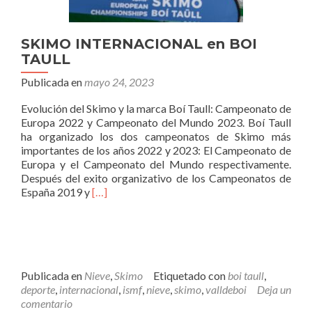
SKIMO INTERNACIONAL en BOI
TAULL
Publicada en
mayo 24, 2023
Evolución del Skimo y la marca Boí Taull: Campeonato de
Europa 2022 y Campeonato del Mundo 2023. Boí Taull
ha organizado los dos campeonatos de Skimo más
importantes de los años 2022 y 2023: El Campeonato de
Europa y el Campeonato del Mundo respectivamente.
Después del exito organizativo de los Campeonatos de
Leer
España 2019 y
[…]
másSKIMO
INTERNACIONAL
en
BOI
TAULL
Publicada en
Nieve
,
Skimo
Etiquetado con
boi taull
,
deporte
,
internacional
,
ismf
,
nieve
,
skimo
,
valldeboi
Deja un
comentario