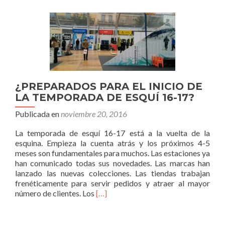
forma;
hay
que
estar
en
forma
para
hacer
¿PREPARADOS PARA EL INICIO DE
deporte»
LA TEMPORADA DE ESQUÍ 16-17?
Publicada en
noviembre 20, 2016
La temporada de esquí 16-17 está a la vuelta de la
esquina. Empieza la cuenta atrás y los próximos 4-5
meses son fundamentales para muchos. Las estaciones ya
han comunicado todas sus novedades. Las marcas han
lanzado las nuevas colecciones. Las tiendas trabajan
frenéticamente para servir pedidos y atraer al mayor
Leer
número de clientes. Los
[…]
más¿PREPARADOS
PARA
EL